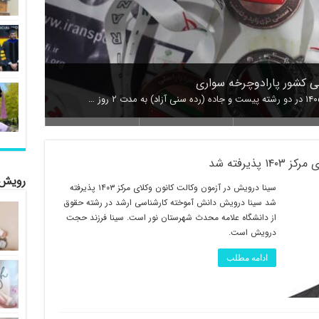
ذیرفته شد
ان درویش” آسمانی شد
۴ مدال محمد درویش در مسابقات قهرمانی کشور پارادوچرخه سواری
رویش 
رقابت‌های قهرمانی کش
سینا درویش در آزمون وکالت کانون وکلای مرکز ۱۴۰۳ پذیرفته
شد سینا درویش دانش آموخته کارشناسی ارشد در رشته حقوق
از دانشگاه علامه محدث شهرستان نور است. سینا فرزند حجت
درویش است.
ادامه مطلب