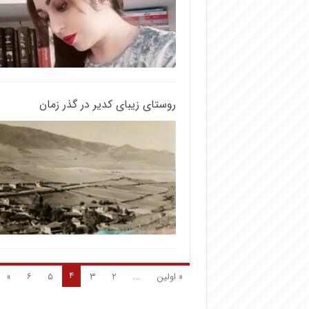
روستای زیبای کدیر در گذر زمان
۴
« اولین
...
۲
۳
۵
۶
»