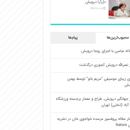
دل‌آرا درویش
۱۴۰۲-۱۰-۰۱
محبوب‌ترین‌ها
پیام‌ها
اله عباسی با اجرای روجا درویش
 نصرالله درویش کجوری درگذشت
ی زیبای موسیقی “مریم بانو” توسط بهمن
یش
 جهانگیر درویش، طراح و معمار برجسته ورزشگاه
آباد (تختی) تهران
ار مقاله پروفسور مرسده خواجوی خان در نشریه
Natu