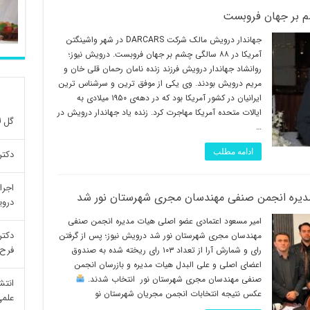
م بر جهان فروبست
جهاندار درویش مالک شرکت DARCARS در شهر واشینگتن
آمریکا در ۸۸ سالگی چشم بر جهان فروبست. درویش نیوز؛
روانشاد جهاندار درویش فرزند زنده نامان رحمان قلی خان و
مریم درویش بودند. وی یکی از موفق ترین و سرشناس ترین
ایرانیان در کشور آمریکا بود که در دهه‌ی ۱۹۵۰ میلادی به
ایالات متحده آمریکا مهاجرت کرد. زنده یاد جهاندار درویش در
گل ل
…
ادامه مطلب
دکتر
اجرا
دیره انجمن صنفی مهندسان مجری شهرستان نور شد
درو
امیر مسعود اعتمادی عضو اصلی هیات مدیره انجمن صنفی
دکتر
مهندسان مجری شهرستان نور شد درویش نیوز؛ پس از گرفتن
فرح 
رای و شمارش آرا از تعداد ۱۰۳ رای ریخته شده به صندوق
اعضای اصلی و علی البدل هیات مدیره و بازرسان انجمن
صنفی مهندسان مجری شهرستان نور انتخاب شدند.
انتش
عکس نتیجه انتخابات انجمن مجریان شهرستان نو
علمی re