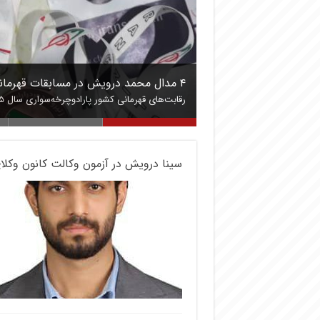
سینا درویش در آزمون وکالت کانون وکلای مرکز ۱۴۰۳ پ
بزرگ خانواده درویش “حاج عبدالمجید خ
مجیدخان درویش در روز یکم دی ماه ۱۳۱۷ در روستای منوچهرکلا بدنیا آمد و در سن ۸۷ سالگی آسمانی شد. مراسم…