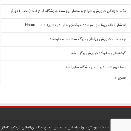
دکتر جهانگیر درویش، طراح و معمار برجسته ورزشگاه فرح آباد (تختی) تهران
انتشار مقاله پروفسور مرسده خواجوی خان در نشریه علمی Nature
جعفرخان درویش پهلوانی بزرگ منش و سخاوتمند
گردهمایی خانواده درویش برگزار شد
رضا درویش مدیر عامل باشگاه سایپا شد
بعدی »
کلیه محتوای سایت
درویش نیوز
براساس لایسنس
ارجاع ۴.۰ بین‌المللی کریتیو کامانز