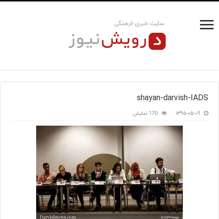
shayan-darvish-IADS
۱۳۹۵-۰۵-۰۹
170 نمایش