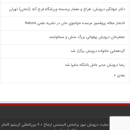
دکتر جهانگیر درویش، طراح و معمار برجسته ورزشگاه فرح آباد (تختی) تهران
انتشار مقاله پروفسور مرسده خواجوی خان در نشریه علمی Nature
جعفرخان درویش پهلوانی بزرگ منش و سخاوتمند
گردهمایی خانواده درویش برگزار شد
رضا درویش مدیر عامل باشگاه سایپا شد
بعدی »
کلیه محتوای سایت
درویش نیوز
براساس لایسنس
ارجاع ۴.۰ بین‌المللی کریتیو کامانز