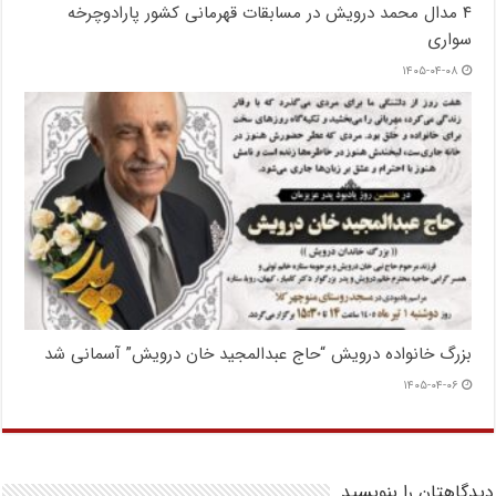
۴ مدال محمد درویش در مسابقات قهرمانی کشور پارادوچرخه
سواری
۱۴۰۵-۰۴-۰۸
بزرگ خانواده درویش “حاج عبدالمجید خان درویش” آسمانی شد
۱۴۰۵-۰۴-۰۶
دیدگاهتان را بنویسید