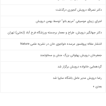
دکتر نصرالله درویش کجوری درگذشت
اجرای زیبای موسیقی “مریم بانو” توسط بهمن درویش
دکتر جهانگیر درویش، طراح و معمار برجسته ورزشگاه فرح آباد (تختی) تهران
انتشار مقاله پروفسور مرسده خواجوی خان در نشریه علمی Nature
جعفرخان درویش پهلوانی بزرگ منش و سخاوتمند
گردهمایی خانواده درویش برگزار شد
رضا درویش مدیر عامل باشگاه سایپا شد
بعدی »