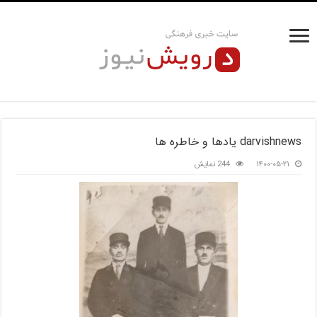
darvishnews یادها و خاطره ها
۱۴۰۰-۰۵-۲۱
244 نمایش