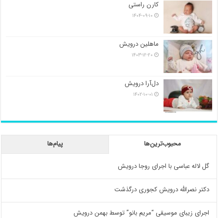
کارن راستی
۱۴۰۴-۰۹-۱۰
ماهلین درویش
۱۴۰۳-۱۲-۲۰
دل‌آرا درویش
۱۴۰۲-۱۰-۰۱
محبوب‌ترین‌ها
پیام‌ها
گل لاله عباسی با اجرای روجا درویش
دکتر نصرالله درویش کجوری درگذشت
اجرای زیبای موسیقی “مریم بانو” توسط بهمن درویش