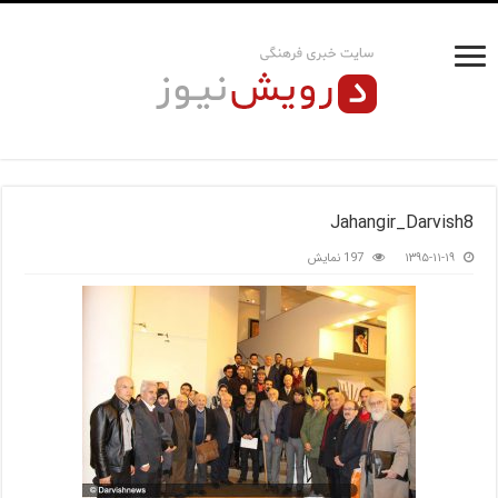
Jahangir_Darvish8
۱۳۹۵-۱۱-۱۹
197 نمایش