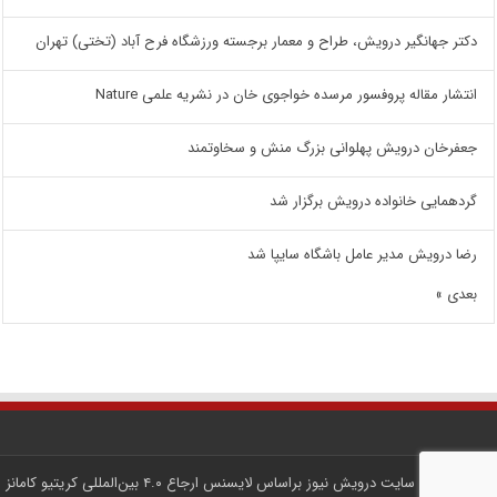
دکتر جهانگیر درویش، طراح و معمار برجسته ورزشگاه فرح آباد (تختی) تهران
انتشار مقاله پروفسور مرسده خواجوی خان در نشریه علمی Nature
جعفرخان درویش پهلوانی بزرگ منش و سخاوتمند
گردهمایی خانواده درویش برگزار شد
رضا درویش مدیر عامل باشگاه سایپا شد
بعدی »
کلیه محتوای سایت
درویش نیوز
براساس لایسنس
ارجاع ۴.۰ بین‌المللی کریتیو کامانز