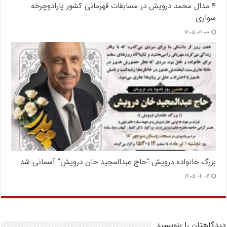
۴ مدال محمد درویش در مسابقات قهرمانی کشور پارادوچرخه
سواری
۱۴۰۵-۰۴-۰۸
بزرگ خانواده درویش “حاج عبدالمجید خان درویش” آسمانی شد
۱۴۰۵-۰۴-۰۶
دیدگاهتان را بنویسید