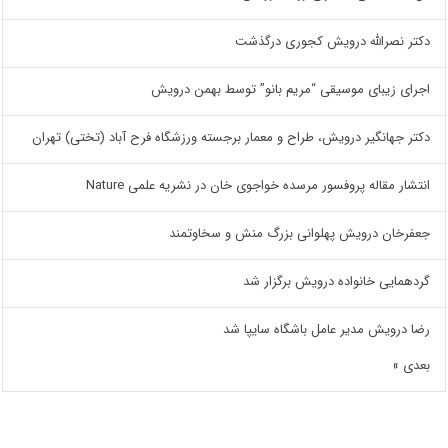
دکتر نصرالله درویش کجوری درگذشت
اجرای زیبای موسیقی “مریم بانو” توسط بهمن درویش
دکتر جهانگیر درویش، طراح و معمار برجسته ورزشگاه فرح آباد (تختی) تهران
انتشار مقاله پروفسور مرسده خواجوی خان در نشریه علمی Nature
جعفرخان درویش پهلوانی بزرگ منش و سخاوتمند
گردهمایی خانواده درویش برگزار شد
رضا درویش مدیر عامل باشگاه سایپا شد
بعدی »