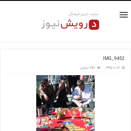
IMG_9452
۱۳۹۵-۰۱-۰۳
245 نمایش