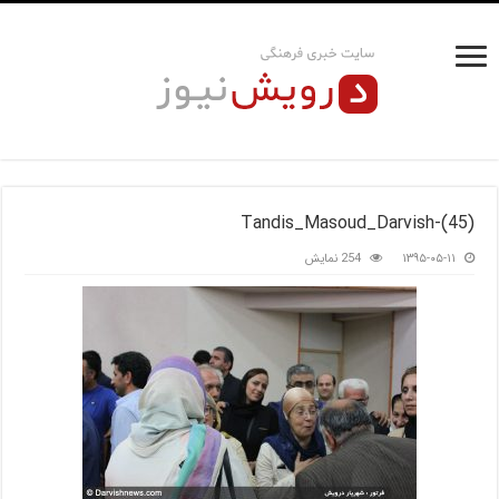
Tandis_Masoud_Darvish-(45)
۱۳۹۵-۰۵-۱۱
254 نمایش