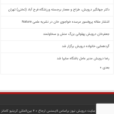
دکتر جهانگیر درویش، طراح و معمار برجسته ورزشگاه فرح آباد (تختی) تهران
انتشار مقاله پروفسور مرسده خواجوی خان در نشریه علمی Nature
جعفرخان درویش پهلوانی بزرگ منش و سخاوتمند
گردهمایی خانواده درویش برگزار شد
رضا درویش مدیر عامل باشگاه سایپا شد
بعدی »
کلیه محتوای سایت
درویش نیوز
براساس لایسنس
ارجاع ۴.۰ بین‌المللی کریتیو کامانز