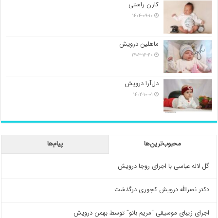
کارن راستی
۱۴۰۴-۰۹-۱۰
ماهلین درویش
۱۴۰۳-۱۲-۲۰
دل‌آرا درویش
۱۴۰۲-۱۰-۰۱
محبوب‌ترین‌ها
پیام‌ها
گل لاله عباسی با اجرای روجا درویش
دکتر نصرالله درویش کجوری درگذشت
اجرای زیبای موسیقی “مریم بانو” توسط بهمن درویش