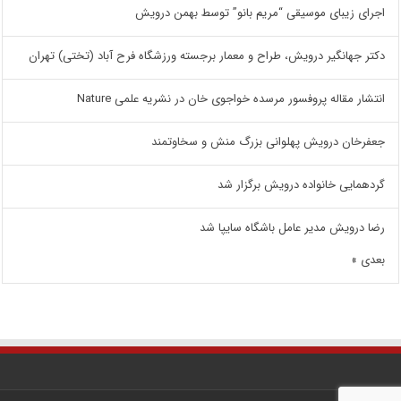
اجرای زیبای موسیقی “مریم بانو” توسط بهمن درویش
دکتر جهانگیر درویش، طراح و معمار برجسته ورزشگاه فرح آباد (تختی) تهران
انتشار مقاله پروفسور مرسده خواجوی خان در نشریه علمی Nature
جعفرخان درویش پهلوانی بزرگ منش و سخاوتمند
گردهمایی خانواده درویش برگزار شد
رضا درویش مدیر عامل باشگاه سایپا شد
بعدی »