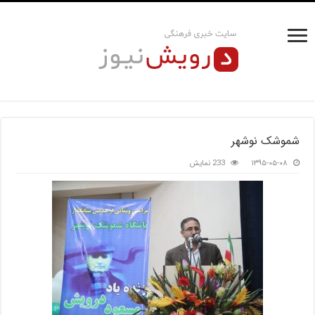
شموشک نوشهر
۱۳۹۵-۰۵-۰۸
233 نمایش