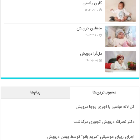
کارن راستی
۱۴۰۴-۰۹-۱۰
ماهلین درویش
۱۴۰۳-۱۲-۲۰
دل‌آرا درویش
۱۴۰۲-۱۰-۰۱
محبوب‌ترین‌ها
پیام‌ها
گل لاله عباسی با اجرای روجا درویش
دکتر نصرالله درویش کجوری درگذشت
اجرای زیبای موسیقی “مریم بانو” توسط بهمن درویش