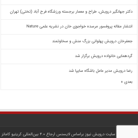
دکتر جهانگیر درویش، طراح و معمار برجسته ورزشگاه فرح آباد (تختی) تهران
انتشار مقاله پروفسور مرسده خواجوی خان در نشریه علمی Nature
جعفرخان درویش پهلوانی بزرگ منش و سخاوتمند
گردهمایی خانواده درویش برگزار شد
رضا درویش مدیر عامل باشگاه سایپا شد
بعدی »
کلیه محتوای سایت
درویش نیوز
براساس لایسنس
ارجاع ۴.۰ بین‌المللی کریتیو کامانز