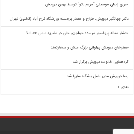
اجرای زیبای موسیقی “مریم بانو” توسط بهمن درویش
دکتر جهانگیر درویش، طراح و معمار برجسته ورزشگاه فرح آباد (تختی) تهران
انتشار مقاله پروفسور مرسده خواجوی خان در نشریه علمی Nature
جعفرخان درویش پهلوانی بزرگ منش و سخاوتمند
گردهمایی خانواده درویش برگزار شد
رضا درویش مدیر عامل باشگاه سایپا شد
بعدی »