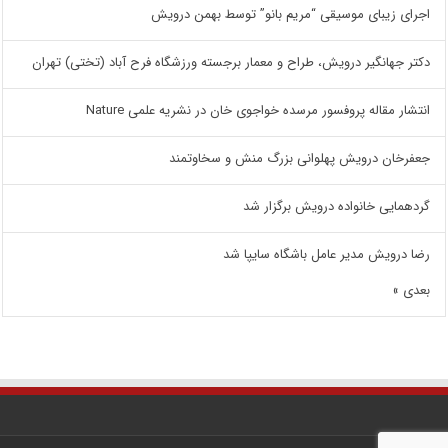
اجرای زیبای موسیقی “مریم بانو” توسط بهمن درویش
دکتر جهانگیر درویش، طراح و معمار برجسته ورزشگاه فرح آباد (تختی) تهران
انتشار مقاله پروفسور مرسده خواجوی خان در نشریه علمی Nature
جعفرخان درویش پهلوانی بزرگ منش و سخاوتمند
گردهمایی خانواده درویش برگزار شد
رضا درویش مدیر عامل باشگاه سایپا شد
بعدی »