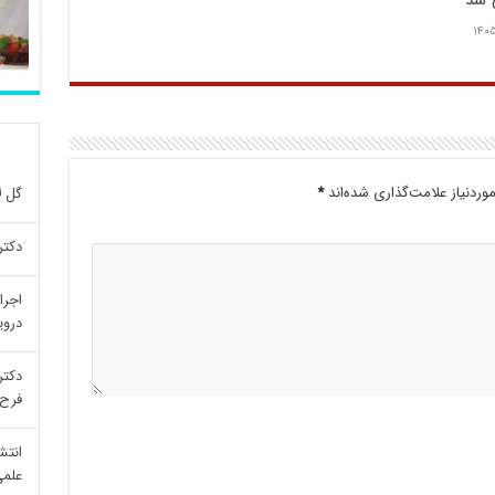
 شد
۱۴۰۵
ردنیاز علامت‌گذاری شده‌اند
*
گل ل
دکتر
اجرا
درو
دکتر
فرح 
انتش
علمی re