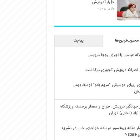
دل‌آرا درویش
۱۴۰۲-۱۰-۰۱
محبوب‌ترین‌ها
پیام‌ها
اله عباسی با اجرای روجا درویش
 نصرالله درویش کجوری درگذشت
ی زیبای موسیقی “مریم بانو” توسط بهمن
یش
 جهانگیر درویش، طراح و معمار برجسته ورزشگاه
آباد (تختی) تهران
ار مقاله پروفسور مرسده خواجوی خان در نشریه
Natu