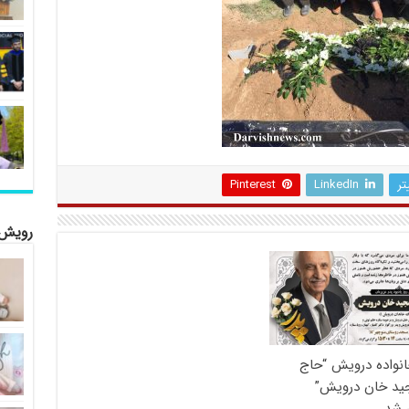
تر
LinkedIn
Pinterest
رویش 
انواده درویش “حاج
جید خان درویش”