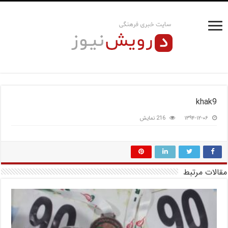
khak9
۱۳۹۴-۱۲-۰۶
216 نمایش
مقالات مرتبط