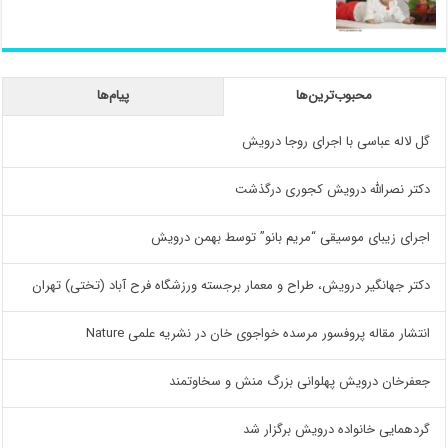
محبوب‌ترین‌ها
پیام‌ها
گل لاله عباسی با اجرای روجا درویش
دکتر نصرالله درویش کجوری درگذشت
اجرای زیبای موسیقی “مریم بانو” توسط بهمن درویش
دکتر جهانگیر درویش، طراح و معمار برجسته ورزشگاه فرح آباد (تختی) تهران
انتشار مقاله پروفسور مرسده خواجوی خان در نشریه علمی Nature
جعفرخان درویش پهلوانی بزرگ منش و سخاوتمند
گردهمایی خانواده درویش برگزار شد