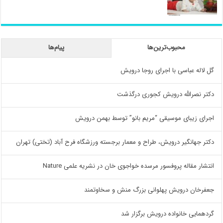
محبوب‌ترین‌ها
پیام‌ها
گل لاله عباسی با اجرای روجا درویش
دکتر نصرالله درویش کجوری درگذشت
اجرای زیبای موسیقی “مریم بانو” توسط بهمن درویش
دکتر جهانگیر درویش، طراح و معمار برجسته ورزشگاه فرح آباد (تختی) تهران
انتشار مقاله پروفسور مرسده خواجوی خان در نشریه علمی Nature
جعفرخان درویش پهلوانی بزرگ منش و سخاوتمند
گردهمایی خانواده درویش برگزار شد