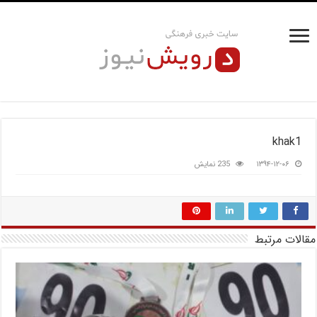
khak1
۱۳۹۴-۱۲-۰۶
235 نمایش
مقالات مرتبط