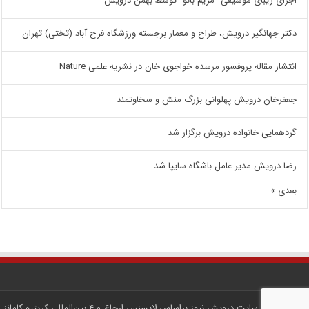
اجرای زیبای موسیقی “مریم بانو” توسط بهمن درویش
دکتر جهانگیر درویش، طراح و معمار برجسته ورزشگاه فرح آباد (تختی) تهران
انتشار مقاله پروفسور مرسده خواجوی خان در نشریه علمی Nature
جعفرخان درویش پهلوانی بزرگ منش و سخاوتمند
گردهمایی خانواده درویش برگزار شد
رضا درویش مدیر عامل باشگاه سایپا شد
بعدی »
کلیه محتوای سایت
درویش نیوز
براساس لایسنس
ارجاع ۴.۰ بین‌المللی کریتیو کامانز