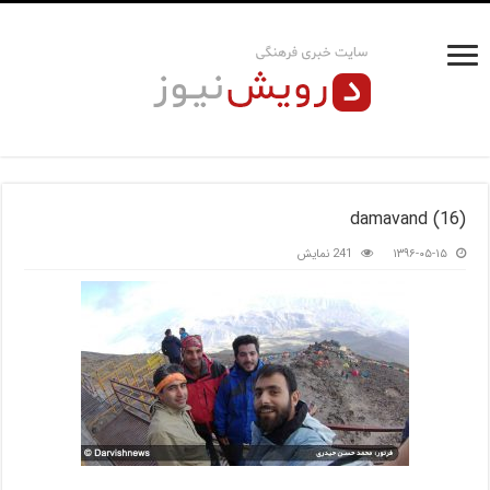
damavand (16)
۱۳۹۶-۰۵-۱۵
241 نمایش