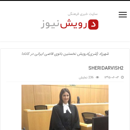
شهرزاد (شری)درویش نخستین بانوی قاضی ایرانی در کانادا
SHERIDARVISH2
۱۳۹۵-۰۶-۰۳
236 نمایش