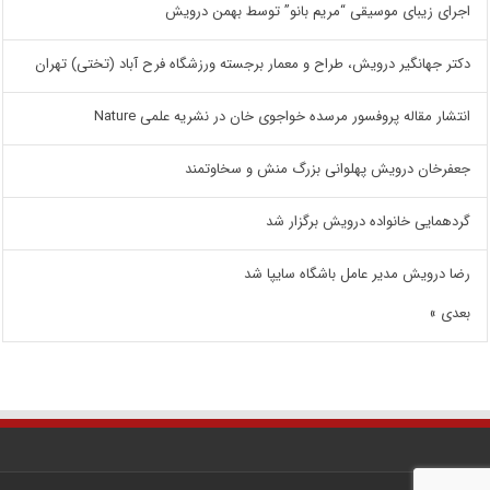
اجرای زیبای موسیقی “مریم بانو” توسط بهمن درویش
دکتر جهانگیر درویش، طراح و معمار برجسته ورزشگاه فرح آباد (تختی) تهران
انتشار مقاله پروفسور مرسده خواجوی خان در نشریه علمی Nature
جعفرخان درویش پهلوانی بزرگ منش و سخاوتمند
گردهمایی خانواده درویش برگزار شد
رضا درویش مدیر عامل باشگاه سایپا شد
بعدی »