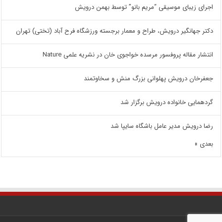
اجرای زیبای موسیقی “مریم بانو” توسط بهمن درویش
دکتر جهانگیر درویش، طراح و معمار برجسته ورزشگاه فرح آباد (تختی) تهران
انتشار مقاله پروفسور مرسده خواجوی خان در نشریه علمی Nature
جعفرخان درویش پهلوانی بزرگ منش و سخاوتمند
گردهمایی خانواده درویش برگزار شد
رضا درویش مدیر عامل باشگاه سایپا شد
بعدی »