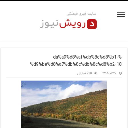
%da%a9%d8%af%db%8c%d8%b1-
%d9%be%d8%a7%db%8c%db%8c%d8%b2-18
۱۳۹۵-۰۷-۲۸
210 نمایش