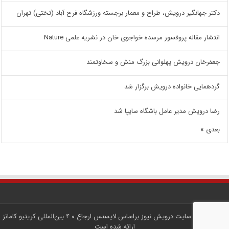
دکتر جهانگیر درویش، طراح و معمار برجسته ورزشگاه فرح آباد (تختی) تهران
انتشار مقاله پروفسور مرسده خواجوی خان در نشریه علمی Nature
جعفرخان درویش پهلوانی بزرگ منش و سخاوتمند
گردهمایی خانواده درویش برگزار شد
رضا درویش مدیر عامل باشگاه سایپا شد
بعدی »
کلیه محتوای سایت
درویش نیوز
براساس لایسنس
ارجاع ۴.۰ بین‌المللی کریتیو کامانز
ارائه شده است