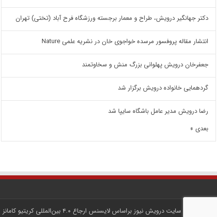
دکتر جهانگیر درویش، طراح و معمار برجسته ورزشگاه فرح آباد (تختی) تهران
انتشار مقاله پروفسور مرسده خواجوی خان در نشریه علمی Nature
جعفرخان درویش پهلوانی بزرگ منش و سخاوتمند
گردهمایی خانواده درویش برگزار شد
رضا درویش مدیر عامل باشگاه سایپا شد
بعدی »
کلیه محتوای سایت
درویش نیوز
براساس لایسنس
ارجاع ۴.۰ بین‌المللی کریتیو کامانز