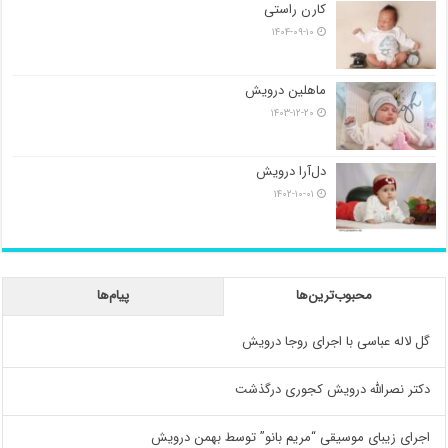
کارن راستی
۱۴۰۴-۰۹-۱۰
ماهلین درویش
۱۴۰۳-۱۲-۲۰
دل‌آرا درویش
۱۴۰۲-۱۰-۰۱
محبوب‌ترین‌ها
پیام‌ها
گل لاله عباسی با اجرای روجا درویش
دکتر نصرالله درویش کجوری درگذشت
اجرای زیبای موسیقی “مریم بانو” توسط بهمن درویش