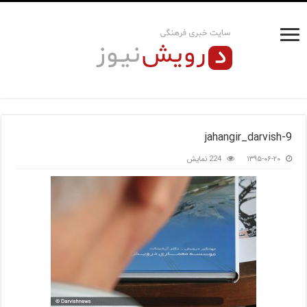
jahangir_darvish-9
۱۳۹۵-۰۶-۲۰
224 نمایش