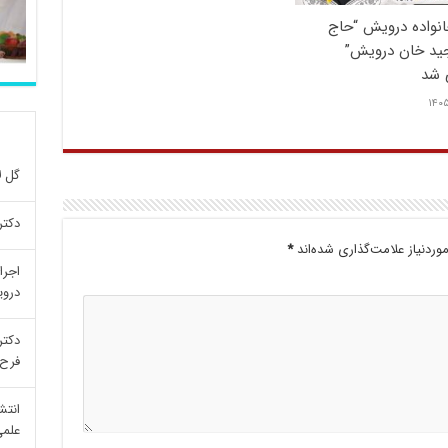
انواده درویش “حاج
جید خان درویش”
 شد
۱۴۰۵
گل ل
دکتر
ردنیاز علامت‌گذاری شده‌اند
*
اجرا
درو
دکتر
فرح 
انتش
علمی re