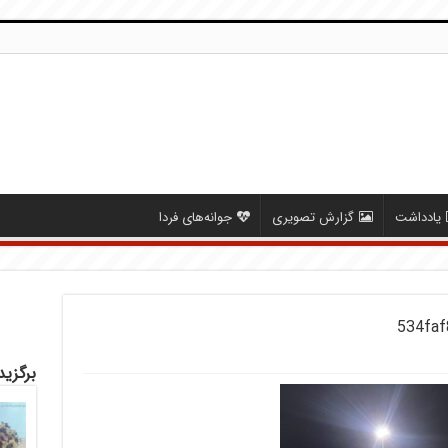
یادداشت
گزارش تصویری
جوانه‌های فردا
534faf
برگزید