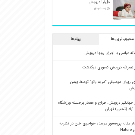
دل‌آرا درویش
۱۴۰۲-۱۰-۰۱
محبوب‌ترین‌ها
پیام‌ها
اله عباسی با اجرای روجا درویش
 نصرالله درویش کجوری درگذشت
ی زیبای موسیقی “مریم بانو” توسط بهمن
یش
 جهانگیر درویش، طراح و معمار برجسته ورزشگاه
آباد (تختی) تهران
ار مقاله پروفسور مرسده خواجوی خان در نشریه
Natu