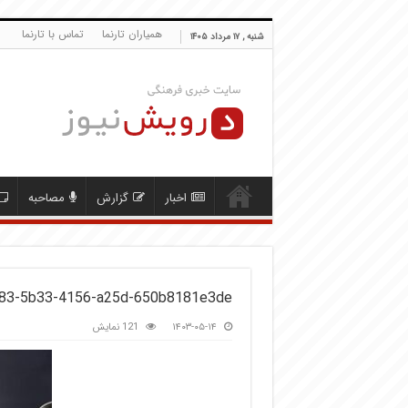
همیاران تارنما
تماس با تارنما
شنبه , ۱۷ مرداد ۱۴۰۵
اخبار
گزارش
مصاحبه
83-5b33-4156-a25d-650b8181e3de
۱۴۰۳-۰۵-۱۴
121 نمایش