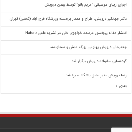
اجرای زیبای موسیقی “مریم بانو” توسط بهمن درویش
دکتر جهانگیر درویش، طراح و معمار برجسته ورزشگاه فرح آباد (تختی) تهران
انتشار مقاله پروفسور مرسده خواجوی خان در نشریه علمی Nature
جعفرخان درویش پهلوانی بزرگ منش و سخاوتمند
گردهمایی خانواده درویش برگزار شد
رضا درویش مدیر عامل باشگاه سایپا شد
بعدی »