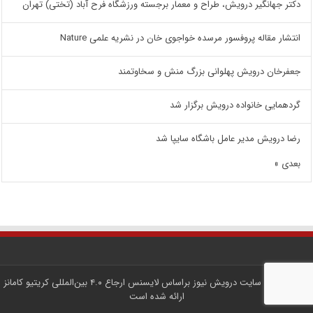
دکتر جهانگیر درویش، طراح و معمار برجسته ورزشگاه فرح آباد (تختی) تهران
انتشار مقاله پروفسور مرسده خواجوی خان در نشریه علمی Nature
جعفرخان درویش پهلوانی بزرگ منش و سخاوتمند
گردهمایی خانواده درویش برگزار شد
رضا درویش مدیر عامل باشگاه سایپا شد
بعدی »
کلیه محتوای سایت
درویش نیوز
براساس لایسنس
ارجاع ۴.۰ بین‌المللی کریتیو کامانز
ارائه شده است