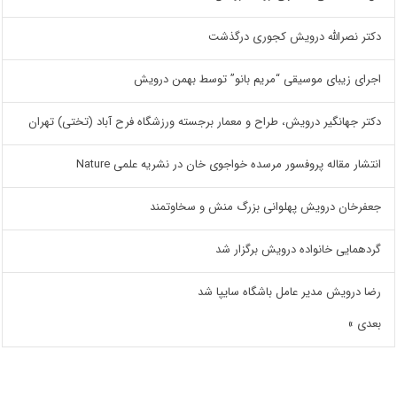
دکتر نصرالله درویش کجوری درگذشت
اجرای زیبای موسیقی “مریم بانو” توسط بهمن درویش
دکتر جهانگیر درویش، طراح و معمار برجسته ورزشگاه فرح آباد (تختی) تهران
انتشار مقاله پروفسور مرسده خواجوی خان در نشریه علمی Nature
جعفرخان درویش پهلوانی بزرگ منش و سخاوتمند
گردهمایی خانواده درویش برگزار شد
رضا درویش مدیر عامل باشگاه سایپا شد
بعدی »