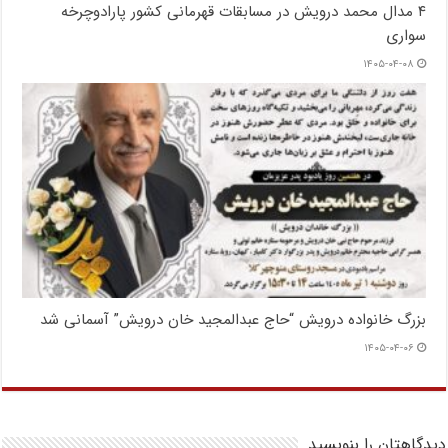
۴ مدال محمد درویش در مسابقات قهرمانی کشور پارادوچرخه
سواری
۱۴۰۵-۰۴-۰۸
بزرگ خانواده درویش “حاج عبدالمجید خان درویش” آسمانی شد
۱۴۰۵-۰۴-۰۶
دیدگاهتان را بنویسید