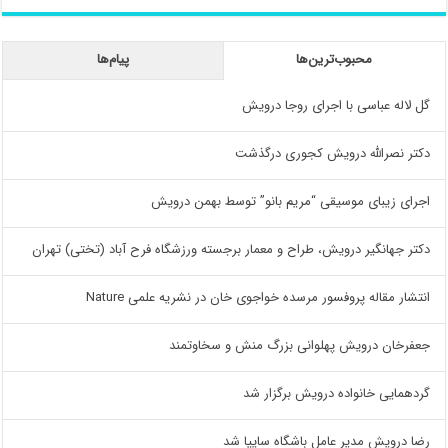
محبوب‌ترین‌ها
پیام‌ها
گل لاله عباسی با اجرای روجا درویش
دکتر نصرالله درویش کجوری درگذشت
اجرای زیبای موسیقی “مریم بانو” توسط بهمن درویش
دکتر جهانگیر درویش، طراح و معمار برجسته ورزشگاه فرح آباد (تختی) تهران
انتشار مقاله پروفسور مرسده خواجوی خان در نشریه علمی Nature
جعفرخان درویش پهلوانی بزرگ منش و سخاوتمند
گردهمایی خانواده درویش برگزار شد
رضا درویش مدیر عامل باشگاه سایپا شد