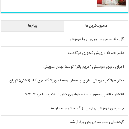
محبوب‌ترین‌ها
پیام‌ها
گل لاله عباسی با اجرای روجا درویش
دکتر نصرالله درویش کجوری درگذشت
اجرای زیبای موسیقی “مریم بانو” توسط بهمن درویش
دکتر جهانگیر درویش، طراح و معمار برجسته ورزشگاه فرح آباد (تختی) تهران
انتشار مقاله پروفسور مرسده خواجوی خان در نشریه علمی Nature
جعفرخان درویش پهلوانی بزرگ منش و سخاوتمند
گردهمایی خانواده درویش برگزار شد