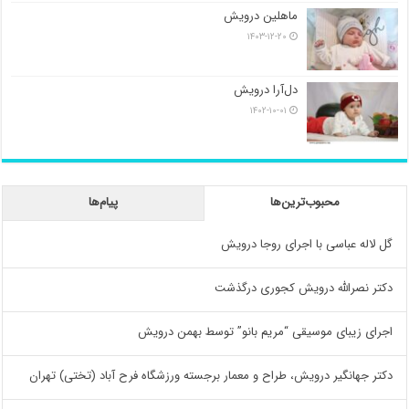
ماهلین درویش
۱۴۰۳-۱۲-۲۰
دل‌آرا درویش
۱۴۰۲-۱۰-۰۱
محبوب‌ترین‌ها
پیام‌ها
گل لاله عباسی با اجرای روجا درویش
دکتر نصرالله درویش کجوری درگذشت
اجرای زیبای موسیقی “مریم بانو” توسط بهمن درویش
دکتر جهانگیر درویش، طراح و معمار برجسته ورزشگاه فرح آباد (تختی) تهران