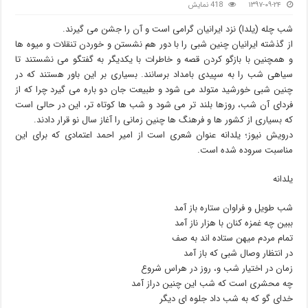
۱۳۹۷-۰۹-۲۴
418 نمایش
شب چله (یلدا) نزد ایرانیان گرامی است و آن را جشن می گیرند.
از گذشته ایرانیان چنین شبی را با دور هم نشستن و خوردن تنقلات و میوه ها
و همچنین با بازگو کردن قصه و خاطرات با یکدیگر به گفتگو می نشستند تا
سیاهی شب را به سپیدی بامداد برسانند. بسیاری بر این باور هستند که در
چنین شبی خورشید متولد می شود و طبیعت جان دو باره می گیرد چرا که از
فردای آن شب، روزها بلند تر می شود و شب ها کوتاه تر، این در حالی است
که بسیاری از کشور ها و فرهنگ ها چنین زمانی را آغاز سال نو قرار دادند.
درویش نیوز؛ یلدانه عنوان شعری است از امیر احمد اعتمادی که برای این
مناسبت سروده شده است.
یلدانه
شب طویل و فراوان ستاره باز آمد
ببین چه غمزه کنان با هزار ناز آمد
تمام مردم میهن ستاده اند به صف
در انتظار وصال شبی که باز آمد
زمان در اختیار شب و، روز در هراس شروع
چه محشری است که شب این چنین دراز آمد
خدای گو که به شب داد جلوه ای دیگر