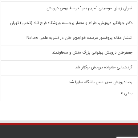
اجرای زیبای موسیقی “مریم بانو” توسط بهمن درویش
دکتر جهانگیر درویش، طراح و معمار برجسته ورزشگاه فرح آباد (تختی) تهران
انتشار مقاله پروفسور مرسده خواجوی خان در نشریه علمی Nature
جعفرخان درویش پهلوانی بزرگ منش و سخاوتمند
گردهمایی خانواده درویش برگزار شد
رضا درویش مدیر عامل باشگاه سایپا شد
بعدی »