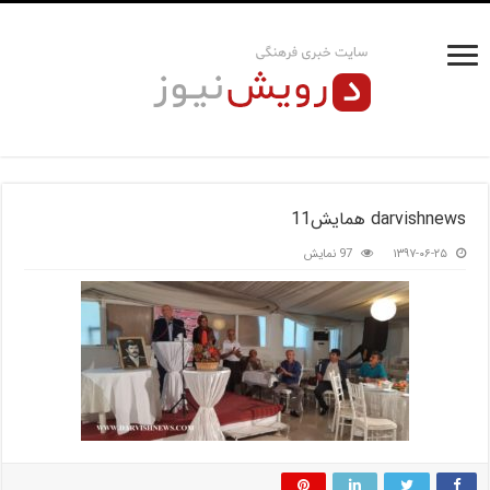
darvishnews همایش11
۱۳۹۷-۰۶-۲۵
97 نمایش