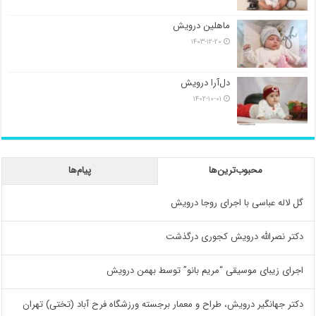
ماهلین درویش
۱۴۰۳-۱۲-۲۰
دل‌آرا درویش
۱۴۰۲-۱۰-۰۱
محبوب‌ترین‌ها
پیام‌ها
گل لاله عباسی با اجرای روجا درویش
دکتر نصرالله درویش کجوری درگذشت
اجرای زیبای موسیقی “مریم بانو” توسط بهمن درویش
دکتر جهانگیر درویش، طراح و معمار برجسته ورزشگاه فرح آباد (تختی) تهران