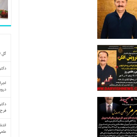
گل ل
دکتر
اجرا
درو
دکتر
فرح 
انتش
علمی re