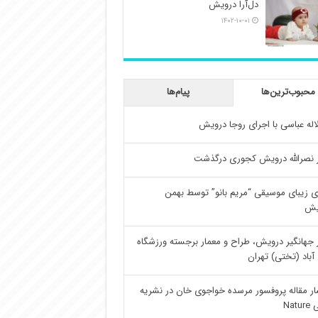
دل‌آرا درویش
۱۴۰۲-۱۰-۰۱
محبوب‌ترین‌ها
پیام‌ها
اله عباسی با اجرای روجا درویش
 نصرالله درویش کجوری درگذشت
ی زیبای موسیقی “مریم بانو” توسط بهمن
یش
 جهانگیر درویش، طراح و معمار برجسته ورزشگاه
آباد (تختی) تهران
ار مقاله پروفسور مرسده خواجوی خان در نشریه
Natu