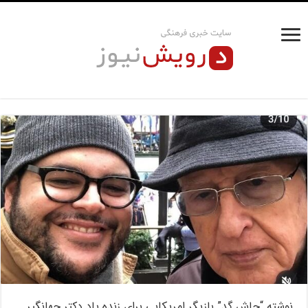
نوشته “جاش گد” بازیگر امریکایی برای زنده یاد دکتر جهانگیر