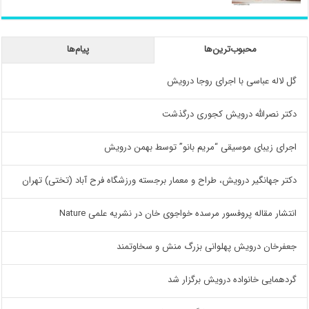
محبوب‌ترین‌ها
پیام‌ها
گل لاله عباسی با اجرای روجا درویش
دکتر نصرالله درویش کجوری درگذشت
اجرای زیبای موسیقی “مریم بانو” توسط بهمن درویش
دکتر جهانگیر درویش، طراح و معمار برجسته ورزشگاه فرح آباد (تختی) تهران
انتشار مقاله پروفسور مرسده خواجوی خان در نشریه علمی Nature
جعفرخان درویش پهلوانی بزرگ منش و سخاوتمند
گردهمایی خانواده درویش برگزار شد