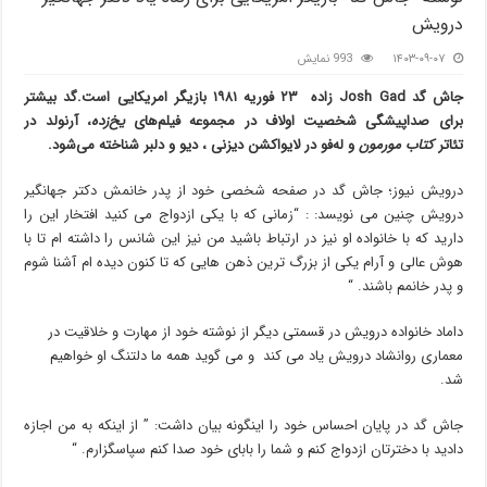
درویش
۱۴۰۳-۰۹-۰۷
993 نمایش
جاش گد
Josh Gad
زاده ۲۳ فوریه ۱۹۸۱ بازیگر امریکایی است.گد بیشتر
برای صداپیشگی شخصیت اولاف در مجموعه فیلم‌های
یخ‌زده
، آرنولد در
تئاتر
کتاب مورمون
و له‌فو در لایواکشن دیزنی ، دیو و دلبر شناخته می‌شود.
درویش نیوز؛ جاش گد در صفحه شخصی خود از پدر خانمش دکتر جهانگیر
درویش چنین می نویسد: : “زمانی که با یکی ازدواج می کنید افتخار این را
دارید که با خانواده او نیز در ارتباط باشید من نیز این شانس را داشته ام تا با
هوش عالی و آرام یکی از بزرگ ترین ذهن هایی که تا کنون دیده ام آشنا شوم
و پدر خانمم باشند. “
داماد خانواده درویش در قسمتی دیگر از نوشته خود از مهارت و خلاقیت در
معماری روانشاد درویش یاد می کند و می گوید همه ما دلتنگ او خواهیم
شد.
جاش گد در پایان احساس خود را اینگونه بیان داشت: ” از اینکه به من اجازه
دادید با دخترتان ازدواج کنم و شما را بابای خود صدا کنم سپاسگزارم. “