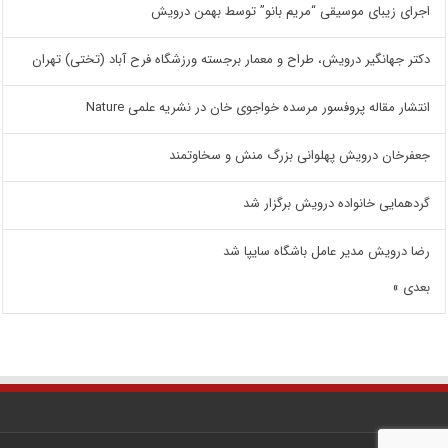
اجرای زیبای موسیقی “مریم بانو” توسط بهمن درویش
دکتر جهانگیر درویش، طراح و معمار برجسته ورزشگاه فرح آباد (تختی) تهران
انتشار مقاله پروفسور مرسده خواجوی خان در نشریه علمی Nature
جعفرخان درویش پهلوانی بزرگ منش و سخاوتمند
گردهمایی خانواده درویش برگزار شد
رضا درویش مدیر عامل باشگاه سایپا شد
بعدی »