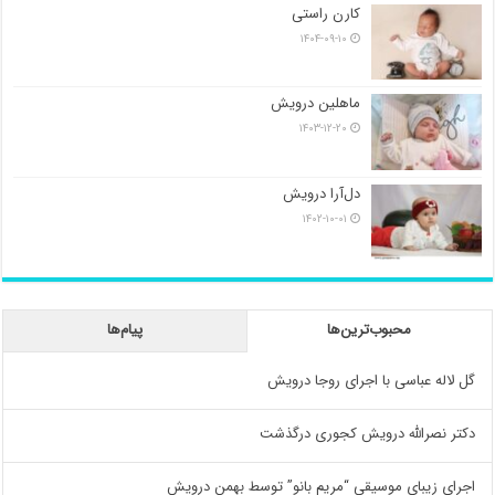
کارن راستی
۱۴۰۴-۰۹-۱۰
ماهلین درویش
۱۴۰۳-۱۲-۲۰
دل‌آرا درویش
۱۴۰۲-۱۰-۰۱
محبوب‌ترین‌ها
پیام‌ها
گل لاله عباسی با اجرای روجا درویش
دکتر نصرالله درویش کجوری درگذشت
اجرای زیبای موسیقی “مریم بانو” توسط بهمن درویش