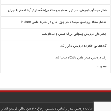
دکتر جهانگیر درویش، طراح و معمار برجسته ورزشگاه فرح آباد (تختی) تهران
انتشار مقاله پروفسور مرسده خواجوی خان در نشریه علمی Nature
جعفرخان درویش پهلوانی بزرگ منش و سخاوتمند
گردهمایی خانواده درویش برگزار شد
رضا درویش مدیر عامل باشگاه سایپا شد
بعدی »
کلیه محتوای سایت
درویش نیوز
براساس لایسنس
ارجاع ۴.۰ بین‌المللی کریتیو کامانز