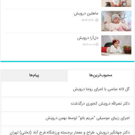
ماهلین درویش
۱۴۰۳-۱۲-۲۰
دل‌آرا درویش
۱۴۰۲-۱۰-۰۱
محبوب‌ترین‌ها
پیام‌ها
گل لاله عباسی با اجرای روجا درویش
دکتر نصرالله درویش کجوری درگذشت
اجرای زیبای موسیقی “مریم بانو” توسط بهمن درویش
دکتر جهانگیر درویش، طراح و معمار برجسته ورزشگاه فرح آباد (تختی) تهران