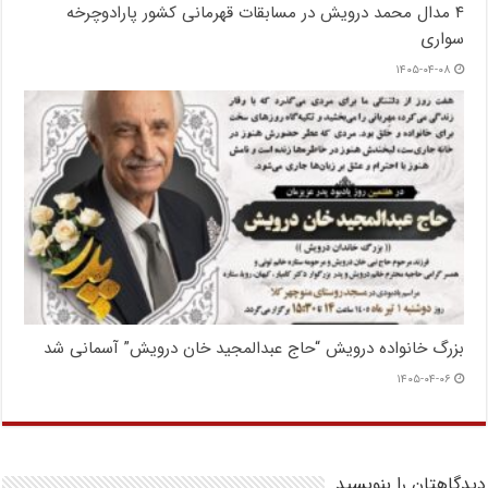
۴ مدال محمد درویش در مسابقات قهرمانی کشور پارادوچرخه
سواری
۱۴۰۵-۰۴-۰۸
بزرگ خانواده درویش “حاج عبدالمجید خان درویش” آسمانی شد
۱۴۰۵-۰۴-۰۶
دیدگاهتان را بنویسید