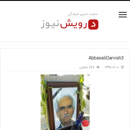
AbbasaliDarvish3
۱۳۹۵-۰۶-۰۱
214 نمایش