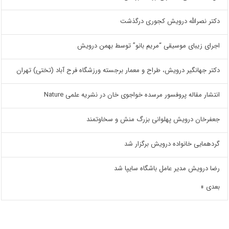
دکتر نصرالله درویش کجوری درگذشت
اجرای زیبای موسیقی “مریم بانو” توسط بهمن درویش
دکتر جهانگیر درویش، طراح و معمار برجسته ورزشگاه فرح آباد (تختی) تهران
انتشار مقاله پروفسور مرسده خواجوی خان در نشریه علمی Nature
جعفرخان درویش پهلوانی بزرگ منش و سخاوتمند
گردهمایی خانواده درویش برگزار شد
رضا درویش مدیر عامل باشگاه سایپا شد
بعدی »