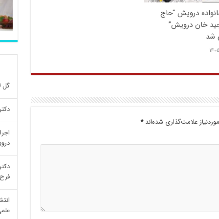
انواده درویش “حاج
جید خان درویش”
 شد
۱۴۰۵
گل ل
دکتر
ردنیاز علامت‌گذاری شده‌اند
*
اجرا
درو
دکتر
فرح 
انتش
علمی re