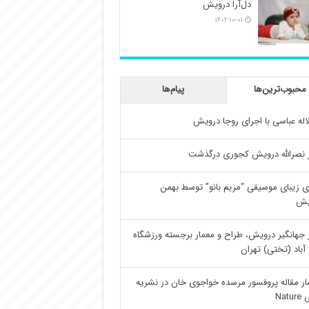
دل‌آرا درویش
۱۴۰۲-۱۰-۰۱
محبوب‌ترین‌ها
پیام‌ها
اله عباسی با اجرای روجا درویش
 نصرالله درویش کجوری درگذشت
ی زیبای موسیقی “مریم بانو” توسط بهمن
یش
 جهانگیر درویش، طراح و معمار برجسته ورزشگاه
آباد (تختی) تهران
ار مقاله پروفسور مرسده خواجوی خان در نشریه
Natu