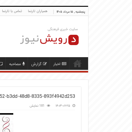
همیاران تارنما
تماس با تارنما
پنجشنبه , ۱۵ مرداد ۱۴۰۵
اخبار
گزارش
مصاحبه
52-b3dd-48d8-8335-893f4942d253
۱۴۰۳-۰۷-۲۵
181 نمایش