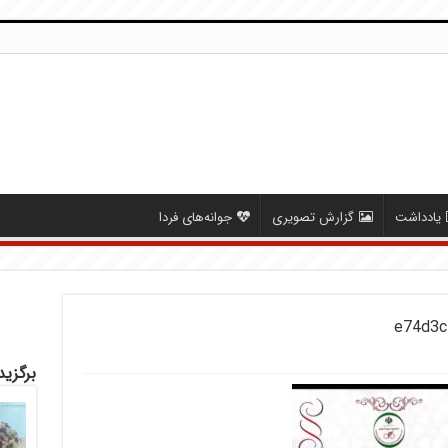
یادداشت
گزارش تصویری
جوانه‌های فردا
e74d3c
برگزید