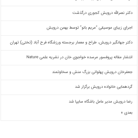
دکتر نصرالله درویش کجوری درگذشت
اجرای زیبای موسیقی “مریم بانو” توسط بهمن درویش
دکتر جهانگیر درویش، طراح و معمار برجسته ورزشگاه فرح آباد (تختی) تهران
انتشار مقاله پروفسور مرسده خواجوی خان در نشریه علمی Nature
جعفرخان درویش پهلوانی بزرگ منش و سخاوتمند
گردهمایی خانواده درویش برگزار شد
رضا درویش مدیر عامل باشگاه سایپا شد
بعدی »