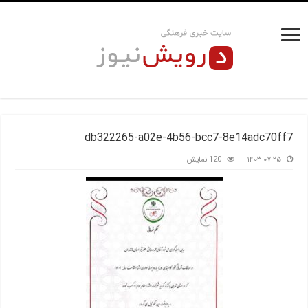
db322265-a02e-4b56-bcc7-8e14adc70ff7
۱۴۰۳-۰۷-۲۵
120 نمایش