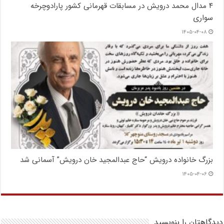
۴ مدال محمد درویش در مسابقات قهرمانی کشور پارادوچرخه
سواری
۱۴۰۵-۰۴-۰۸
بزرگ خانواده درویش “حاج عبدالمجید خان درویش” آسمانی شد
۱۴۰۵-۰۴-۰۶
دیدگاهتان را بنویسید