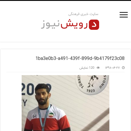
1ba3e0b3-a491-439f-899d-9b4179f23c08
۱۳۹۸-۰۴-۲۷
120 نمایش