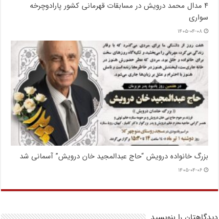
۴ مدال محمد درویش در مسابقات قهرمانی کشور پارادوچرخه
سواری
۱۴۰۵-۰۴-۰۸
بزرگ خانواده درویش “حاج عبدالمجید خان درویش” آسمانی شد
۱۴۰۵-۰۴-۰۶
دیدگاهتان را بنویسید