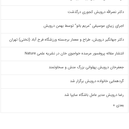
دکتر نصرالله درویش کجوری درگذشت
اجرای زیبای موسیقی “مریم بانو” توسط بهمن درویش
دکتر جهانگیر درویش، طراح و معمار برجسته ورزشگاه فرح آباد (تختی) تهران
انتشار مقاله پروفسور مرسده خواجوی خان در نشریه علمی Nature
جعفرخان درویش پهلوانی بزرگ منش و سخاوتمند
گردهمایی خانواده درویش برگزار شد
رضا درویش مدیر عامل باشگاه سایپا شد
بعدی »