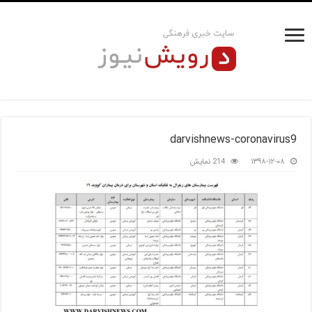
darvishnews-coronavirus9
۱۳۹۸-۱۲-۰۸
214 نمایش