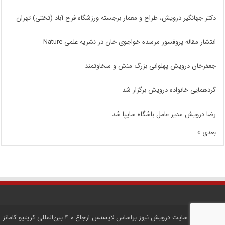
دکتر جهانگیر درویش، طراح و معمار برجسته ورزشگاه فرح آباد (تختی) تهران
انتشار مقاله پروفسور مرسده خواجوی خان در نشریه علمی Nature
جعفرخان درویش پهلوانی بزرگ منش و سخاوتمند
گردهمایی خانواده درویش برگزار شد
رضا درویش مدیر عامل باشگاه سایپا شد
بعدی »
کلیه محتوای سایت
درویش نیوز
براساس لایسنس
ارجاع ۴.۰ بین‌المللی کریتیو کامانز