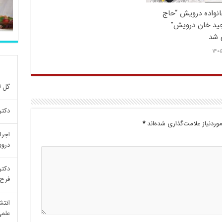
انواده درویش “حاج
جید خان درویش”
 شد
۱۴۰۵
گل ل
دکتر
ردنیاز علامت‌گذاری شده‌اند
*
اجرا
درو
دکتر
فرح 
انتش
علمی re