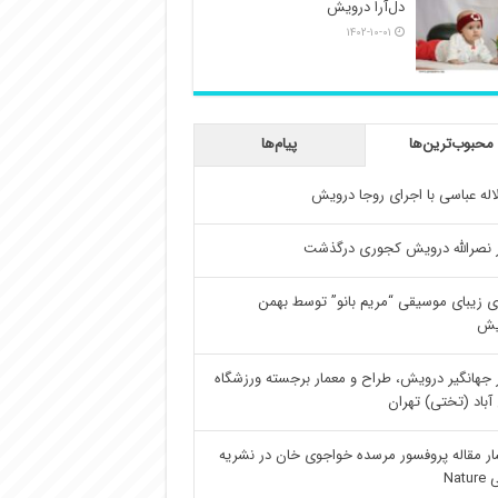
دل‌آرا درویش
۱۴۰۲-۱۰-۰۱
محبوب‌ترین‌ها
پیام‌ها
اله عباسی با اجرای روجا درویش
 نصرالله درویش کجوری درگذشت
ی زیبای موسیقی “مریم بانو” توسط بهمن
یش
 جهانگیر درویش، طراح و معمار برجسته ورزشگاه
آباد (تختی) تهران
ار مقاله پروفسور مرسده خواجوی خان در نشریه
Natu