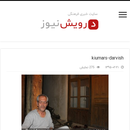
kiumars-darvish
۱۳۹۵-۰۲-۲۱
275 نمایش