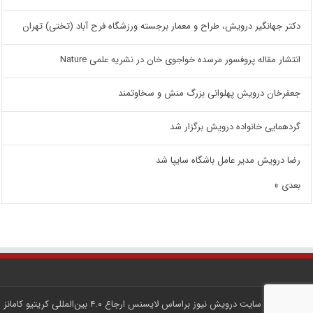
دکتر جهانگیر درویش، طراح و معمار برجسته ورزشگاه فرح آباد (تختی) تهران
انتشار مقاله پروفسور مرسده خواجوی خان در نشریه علمی Nature
جعفرخان درویش پهلوانی بزرگ منش و سخاوتمند
گردهمایی خانواده درویش برگزار شد
رضا درویش مدیر عامل باشگاه سایپا شد
بعدی »
کلیه محتوای سایت
درویش نیوز
براساس لایسنس
ارجاع ۴.۰ بین‌المللی کریتیو کامانز