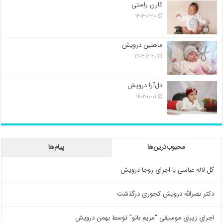
کارن راستی
۱۴۰۴-۰۹-۱۰
ماهلین درویش
۱۴۰۳-۱۲-۲۰
دل‌آرا درویش
۱۴۰۲-۱۰-۰۱
محبوب‌ترین‌ها
پیام‌ها
گل لاله عباسی با اجرای روجا درویش
دکتر نصرالله درویش کجوری درگذشت
اجرای زیبای موسیقی “مریم بانو” توسط بهمن درویش