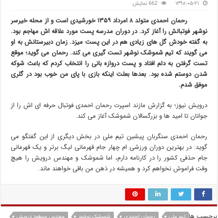
۱۳۹۸-۰۵-۲۱
662 نمایش
رحمان احمدی متولد ۸ امرداد ۱۳۵۹ خورشیدی است و از محله خیرسر
نوشهر فوتبالش را آغاز کرد. در دوران مدرسه پست مورد علاقه اش مهاجم بود.
به گفته خودش گل های زیادی هم در این پست میزد. زمان دبیرستانش به او
می گویند که تیم شموشک نوشهر تست گیری می کند. رحمان می گوید؛ موقع
تست گرفتن به دلم افتاد و پست دروازه بانی را انتخاب کردم که باعث شوکه
شدن دوستم شده بود. بعدها بعلت اینکه بازی با پای من خوب بود در گلری
موفق شدم.
درویش نیوز؛ به گزارش مازند اسپرت رحمان احمدی فوتبال حرفه ای اش را از
جوانان تا امید ها و بزرگسالان شموشک آغاز می کند.
رحمان احمدی سنگربان پیشین تیم ملی در بخش دیگری از این گفتگو می
گوید: در بهترین دوران ورزشی ام چهار جام قهرمانی لیگ برتر و یک قهرمانی
جام حذفی کشور را در کارنامه دارم، اما شموشک و مهندس درویش را هیچ
وقت فراموش نخواهم کرد و همیشه در ذهن من باقی خواهند ماند.
برچسب ها
تیم ملی
رحمان احمدی
شموشک نوشهر
مهندس مسعود درویش