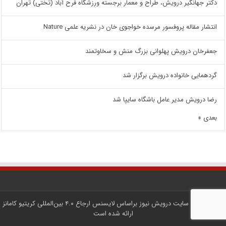
دکتر جهانگیر درویش، طراح و معمار برجسته ورزشگاه فرح آباد (تختی) تهران
انتشار مقاله پروفسور مرسده خواجوی خان در نشریه علمی Nature
جعفرخان درویش پهلوانی بزرگ منش و سخاوتمند
گردهمایی خانواده درویش برگزار شد
رضا درویش مدیر عامل باشگاه سایپا شد
بعدی »
کلیه محتوای سایت
درویش نیوز
براساس لایسنس
ارجاع ۴.۰ بین‌المللی کریتیو کامانز
ارائه شده است