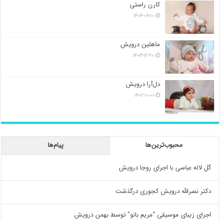
کارن راستی
۱۴۰۴-۰۹-۱۰
ماهلین درویش
۱۴۰۳-۱۲-۲۰
دل‌آرا درویش
۱۴۰۲-۱۰-۰۱
محبوب‌ترین‌ها
پیام‌ها
گل لاله عباسی با اجرای روجا درویش
دکتر نصرالله درویش کجوری درگذشت
اجرای زیبای موسیقی “مریم بانو” توسط بهمن درویش