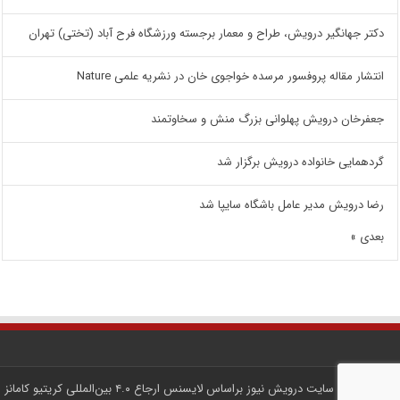
دکتر جهانگیر درویش، طراح و معمار برجسته ورزشگاه فرح آباد (تختی) تهران
انتشار مقاله پروفسور مرسده خواجوی خان در نشریه علمی Nature
جعفرخان درویش پهلوانی بزرگ منش و سخاوتمند
گردهمایی خانواده درویش برگزار شد
رضا درویش مدیر عامل باشگاه سایپا شد
بعدی »
کلیه محتوای سایت
درویش نیوز
براساس لایسنس
ارجاع ۴.۰ بین‌المللی کریتیو کامانز