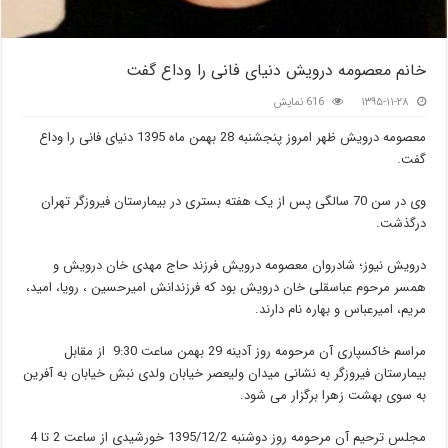
خانم معصومه درویش دنیای فانی را وداع گفت
۱۳۹۵-۱۱-۲۸
616 نمایش
معصومه درویش ظهر امروز پنجشنبه 28 بهمن ماه 1395 دنیای فانی را وداع
گفت.
وی در سن 70 سالگی پس از یک هفته بستری در بیمارستان فیروزگر تهران
درگذشت.
درویش نیوز؛ شادروان معصومه درویش فرزند حاج مهدی خان درویش و
همسر مرحوم عباسقلی خان درویش بود که فرزندانش امیرحسین ، رویا، امید،
مریم، امیرعباس و بهاره نام دارند.
مراسم خاکسپاری آن مرحومه روز آدینه 29 بهمن ساعت 9:30 از مقابل
بیمارستان فیروزگر به نشانی میدان ولیعصر خیابان ولدی نبش خیابان به آفرین
به سوی بهشت زهرا برگزار می شود.
مجلس ترحیم آن مرحومه روز دوشنبه 1395/12/2 خورشیدی از ساعت 2 تا 4