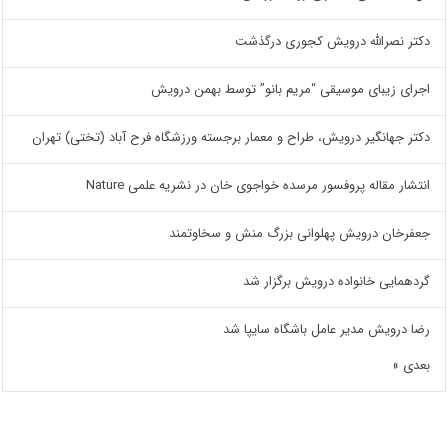
دکتر نصرالله درویش کجوری درگذشت
اجرای زیبای موسیقی “مریم بانو” توسط بهمن درویش
دکتر جهانگیر درویش، طراح و معمار برجسته ورزشگاه فرح آباد (تختی) تهران
انتشار مقاله پروفسور مرسده خواجوی خان در نشریه علمی Nature
جعفرخان درویش پهلوانی بزرگ منش و سخاوتمند
گردهمایی خانواده درویش برگزار شد
رضا درویش مدیر عامل باشگاه سایپا شد
بعدی »