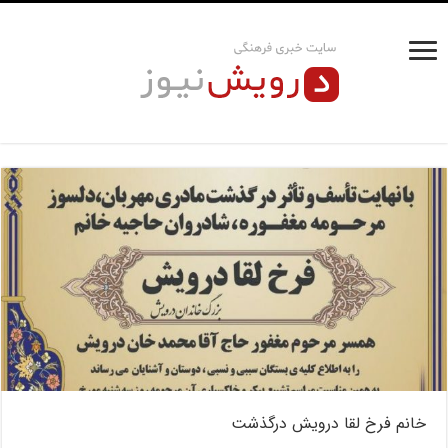
خانم فرخ لقا درویش درگذشت