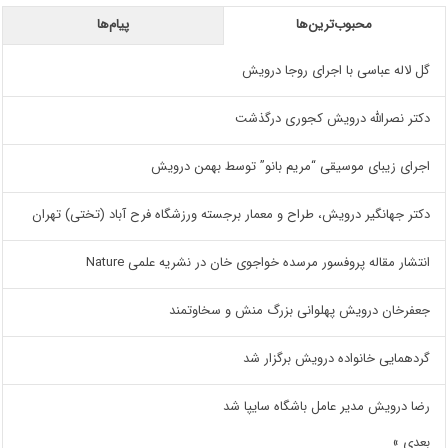
محبوب‌ترین‌ها
پیام‌ها
گل لاله عباسی با اجرای روجا درویش
دکتر نصرالله درویش کجوری درگذشت
اجرای زیبای موسیقی “مریم بانو” توسط بهمن درویش
دکتر جهانگیر درویش، طراح و معمار برجسته ورزشگاه فرح آباد (تختی) تهران
انتشار مقاله پروفسور مرسده خواجوی خان در نشریه علمی Nature
جعفرخان درویش پهلوانی بزرگ منش و سخاوتمند
گردهمایی خانواده درویش برگزار شد
رضا درویش مدیر عامل باشگاه سایپا شد
بعدی »