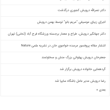
دکتر نصرالله درویش کجوری درگذشت
اجرای زیبای موسیقی “مریم بانو” توسط بهمن درویش
دکتر جهانگیر درویش، طراح و معمار برجسته ورزشگاه فرح آباد (تختی) تهران
انتشار مقاله پروفسور مرسده خواجوی خان در نشریه علمی Nature
جعفرخان درویش پهلوانی بزرگ منش و سخاوتمند
گردهمایی خانواده درویش برگزار شد
رضا درویش مدیر عامل باشگاه سایپا شد
بعدی »