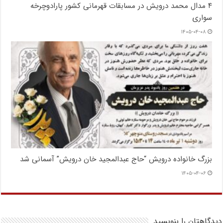
۴ مدال محمد درویش در مسابقات قهرمانی کشور پارادوچرخه
سواری
۱۴۰۵-۰۴-۰۸
بزرگ خانواده درویش “حاج عبدالمجید خان درویش” آسمانی شد
۱۴۰۵-۰۴-۰۶
دیدگاهتان را بنویسید