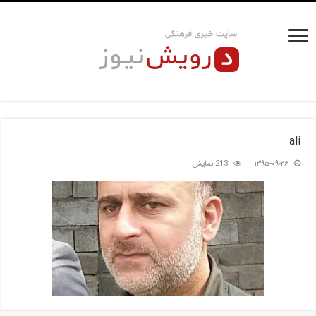
ali
۱۳۹۵-۰۹-۲۶
213 نمایش