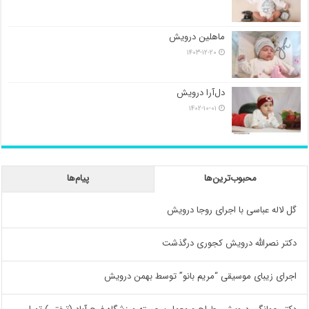
ماهلین درویش
۱۴۰۳-۱۲-۲۰
دل‌آرا درویش
۱۴۰۲-۱۰-۰۱
محبوب‌ترین‌ها
پیام‌ها
گل لاله عباسی با اجرای روجا درویش
دکتر نصرالله درویش کجوری درگذشت
اجرای زیبای موسیقی “مریم بانو” توسط بهمن درویش