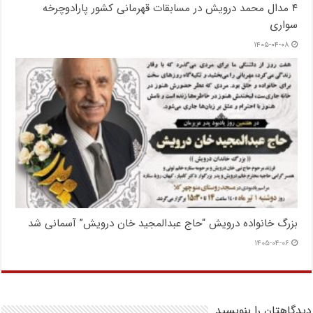
۴ مدال محمد درویش در مسابقات قهرمانی کشور پارادوچرخه
سواری
۱۴۰۵-۰۴-۰۸
بزرگ خانواده درویش “حاج عبدالمجید خان درویش” آسمانی شد
۱۴۰۵-۰۴-۰۶
دیدگاهتان را بنویسید