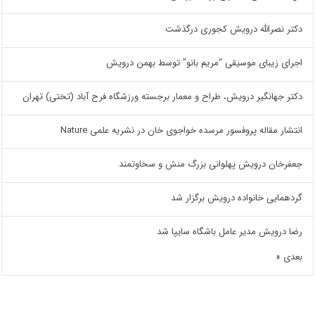
دکتر نصرالله درویش کجوری درگذشت
اجرای زیبای موسیقی “مریم بانو” توسط بهمن درویش
دکتر جهانگیر درویش، طراح و معمار برجسته ورزشگاه فرح آباد (تختی) تهران
انتشار مقاله پروفسور مرسده خواجوی خان در نشریه علمی Nature
جعفرخان درویش پهلوانی بزرگ منش و سخاوتمند
گردهمایی خانواده درویش برگزار شد
رضا درویش مدیر عامل باشگاه سایپا شد
بعدی »