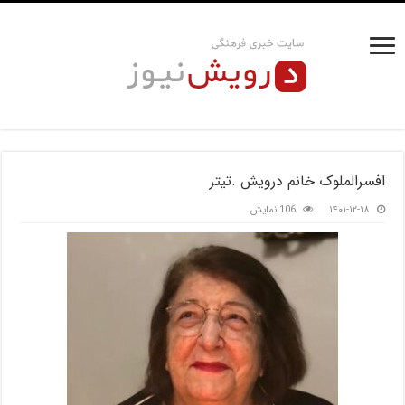
افسرالملوک خانم درویش .تیتر
۱۴۰۱-۱۲-۱۸
106 نمایش