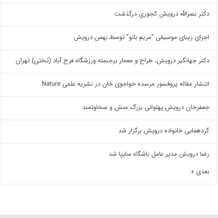
دکتر نصرالله درویش کجوری درگذشت
اجرای زیبای موسیقی “مریم بانو” توسط بهمن درویش
دکتر جهانگیر درویش، طراح و معمار برجسته ورزشگاه فرح آباد (تختی) تهران
انتشار مقاله پروفسور مرسده خواجوی خان در نشریه علمی Nature
جعفرخان درویش پهلوانی بزرگ منش و سخاوتمند
گردهمایی خانواده درویش برگزار شد
رضا درویش مدیر عامل باشگاه سایپا شد
بعدی »