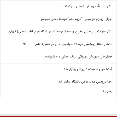
دکتر نصرالله درویش کجوری درگذشت
اجرای زیبای موسیقی “مریم بانو” توسط بهمن درویش
دکتر جهانگیر درویش، طراح و معمار برجسته ورزشگاه فرح آباد (تختی) تهران
انتشار مقاله پروفسور مرسده خواجوی خان در نشریه علمی Nature
جعفرخان درویش پهلوانی بزرگ منش و سخاوتمند
گردهمایی خانواده درویش برگزار شد
رضا درویش مدیر عامل باشگاه سایپا شد
بعدی »