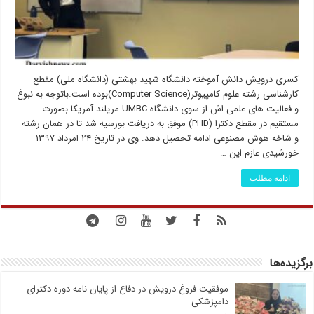
کسری درویش دانش آموخته دانشگاه شهید بهشتی (دانشگاه ملی) مقطع
کارشناسی رشته علوم کامپیوتر(Computer Science)بوده است.باتوجه به نبوغ
و فعالیت های علمی اش از سوی دانشگاه UMBC مریلند آمریکا بصورت
مستقیم در مقطع دکترا (PHD) موفق به دریافت بورسیه شد تا در همان رشته
و شاخه هوش مصنوعی ادامه تحصیل دهد. وی در تاریخ ٢۴ امرداد ١٣٩٧
خورشیدی عازم این …
ادامه مطلب
برگزیده‌ها
موفقیت فروغ درویش در دفاع از پایان نامه دوره دکترای
دامپزشکی