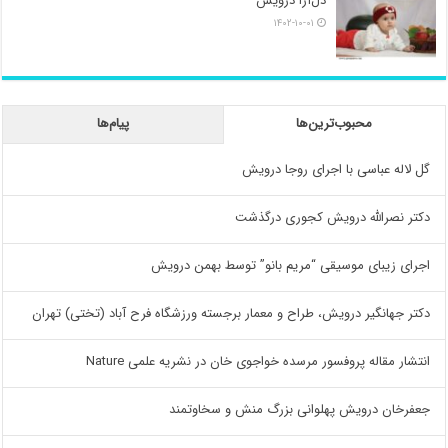
دل‌آرا درویش
۱۴۰۲-۱۰-۰۱
محبوب‌ترین‌ها
پیام‌ها
گل لاله عباسی با اجرای روجا درویش
دکتر نصرالله درویش کجوری درگذشت
اجرای زیبای موسیقی “مریم بانو” توسط بهمن درویش
دکتر جهانگیر درویش، طراح و معمار برجسته ورزشگاه فرح آباد (تختی) تهران
انتشار مقاله پروفسور مرسده خواجوی خان در نشریه علمی Nature
جعفرخان درویش پهلوانی بزرگ منش و سخاوتمند